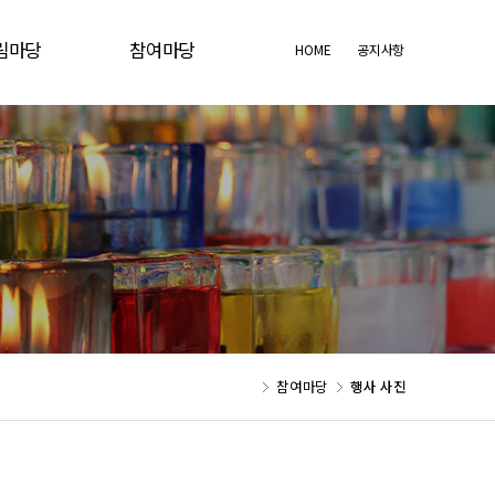
림마당
참여마당
HOME
공지사항
지사항
행사사진
당일정
유튜브동영상
 및 성사안내
본당자료실
당주보
참여마당
행사 사진