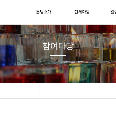
본당소개
단체마당
알
본당소개/사목목표
사목협의회 조직도
공
사목교서
사목회 게시판
본
참여마당
역대 주임신부 및 보좌신부
주일학교 게시판
미사시간
본당사제, 수도자 소개
청년 게시판
본
오시는길/구역도