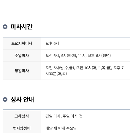
미사시간
토요저녁미사
오후 6시
주일미사
오전 6시, 9시(학생), 11시, 오후 6시(청년)
오전 6시(월,수,금), 오전 10시(화,수,목,금), 오후 7
평일미사
시30분(화,목)
성사 안내
고해성사
평일 미사, 주일 미사 전
병자영성체
매달 세 번째 수요일